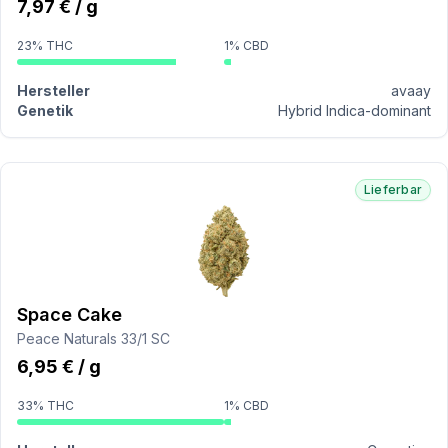
7,97 € / g
23% THC
1% CBD
Hersteller
avaay
Genetik
Hybrid Indica-dominant
Lieferbar
Space Cake
Peace Naturals 33/1 SC
6,95 € / g
33% THC
1% CBD