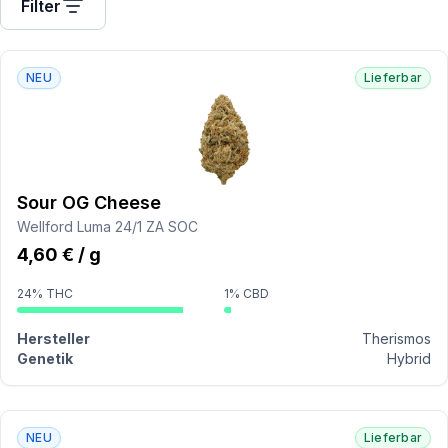
Filter
NEU
Lieferbar
Sour OG Cheese
Wellford Luma 24/1 ZA SOC
4,60 € / g
24% THC
1% CBD
Hersteller
Therismos
Genetik
Hybrid
NEU
Lieferbar